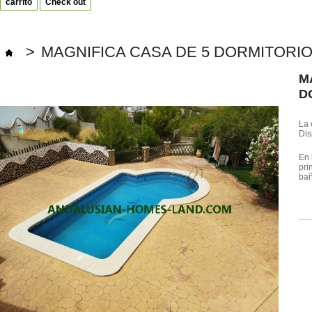
carrito
Check out
>
MAGNIFICA CASA DE 5 DORMITORIO
M
D
La 
Dis
En 
pri
bañ